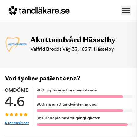
Akuttandvård Hässelby
Valfrid Brodds Väg 33
,
165 71
Hässelby
Vad tycker patienterna?
OMDÖME
90
%
upplever ett
bra bemötande
4.6
90
%
anser att
tandvården är god
95
%
är
nöjda med tillgängligheten
4
recensioner