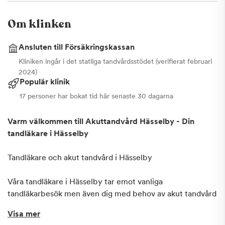
Om klinken
Ansluten till Försäkringskassan
Kliniken ingår i det statliga tandvårdsstödet (verifierat februari
2024)
Populär klinik
17 personer har bokat tid här senaste 30 dagarna
Varm välkommen till Akuttandvård Hässelby - Din
tandläkare i Hässelby
Tandläkare och akut tandvård i Hässelby
Våra tandläkare i Hässelby tar emot vanliga
tandläkarbesök men även dig med behov av akut tandvård
Vi tar emot även patienter från Vällingby, Spånga,
Visa mer
Järfälla, Solna och Bromma.