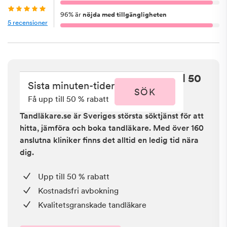
96
%
är
nöjda med tillgängligheten
5
recensioner
Sista minuten i Solna - få upp till 50
Sista minuten-tider
% rabatt
SÖK
Få upp till 50 % rabatt
Tandläkare.se är Sveriges största söktjänst för att
hitta, jämföra och boka tandläkare. Med över 160
anslutna kliniker finns det alltid en ledig tid nära
dig.
Upp till 50 % rabatt
Kostnadsfri avbokning
Kvalitetsgranskade tandläkare