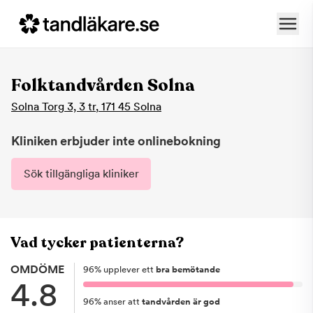
Folktandvården Solna
Solna Torg 3, 3 tr
,
171 45
Solna
Kliniken erbjuder inte onlinebokning
Sök tillgängliga kliniker
Vad tycker patienterna?
OMDÖME
96
%
upplever ett
bra bemötande
4.8
96
%
anser att
tandvården är god