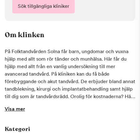
Sök tillgängliga kliniker
Om klinken
På Folktandvården Solna får barn, ungdomar och vuxna
hjälp med allt som rör tänder och munhälsa. Här får du
hjälp med allt från en vanlig undersökning till mer
avancerad tandvård. På kliniken kan du få både
förebyggande och akut tandvård. De erbjuder bland annat
tandblekning, kirurgi och implantatbehandling samt hjälp
till dig som är tandvårdsrädd. Orolig för kostnaderna? Här
kan du få Frisktandvård, tandvård till ett fast pris. Vid
Visa mer
akuta besvär när kliniken är stängd, vänd dig till
Folktandvården Akuten på Fleminggatan 48 (intill
Västermalmsgallerian).
Kategori