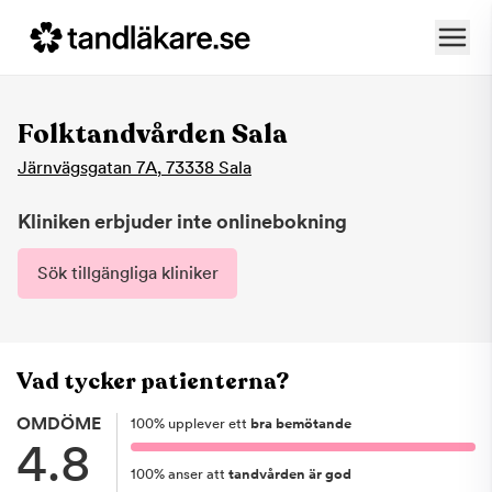
Folktandvården Sala
Järnvägsgatan 7A
,
73338
Sala
Kliniken erbjuder inte onlinebokning
Sök tillgängliga kliniker
Vad tycker patienterna?
OMDÖME
100
%
upplever ett
bra bemötande
4.8
100
%
anser att
tandvården är god