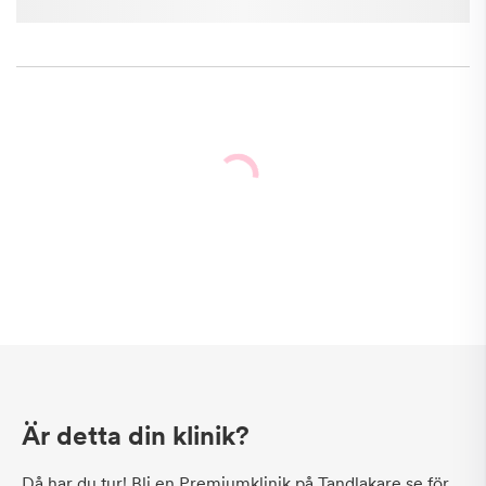
Är detta din klinik?
Då har du tur! Bli en Premiumklinik på Tandlakare.se för