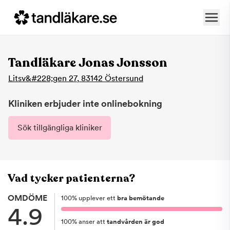
Tandläkare Jonas Jonsson
Litsv&#228;gen 27
,
83142
Östersund
Kliniken erbjuder inte onlinebokning
Sök tillgängliga kliniker
Vad tycker patienterna?
OMDÖME
100
%
upplever ett
bra bemötande
4.9
100
%
anser att
tandvården är god