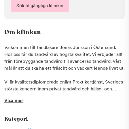
Sök tillgängliga kliniker
Om klinken
Välkommen till Tandläkare Jonas Jonsson i Östersund.
Hos oss får du tandvård av högsta kvalitet. Vi erbjuder allt
från förebyggande tandvård till avancerad tandvård. Vårt
mål är att du ska ha ett fräscht och vackert leende livet ut.
Vi är kvalitetsdiplomerade enligt Praktikertjänst, Sveriges
största koncern inom privat tandvård och hälso- och
sjukvård. Om du är orolig över kostnaderna så erbjuder vi
Visa mer
på Praktikertjänst ett kostnadsfritt Tandvårdskonto där du
kan spara pengar med riktigt hög ränta inför ditt
tandläkarbesök. Detta gör det även möjligt för dig att
Kategori
delbetala dina kostnader. Fråga oss om du vill veta mer! En