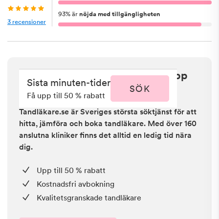
93
%
är
nöjda med tillgängligheten
3
recensioner
Sista minuten i Östersund - få upp
Sista minuten-tider
till 50 % rabatt
SÖK
Få upp till 50 % rabatt
Tandläkare.se är Sveriges största söktjänst för att
hitta, jämföra och boka tandläkare. Med över 160
anslutna kliniker finns det alltid en ledig tid nära
dig.
Upp till 50 % rabatt
Kostnadsfri avbokning
Kvalitetsgranskade tandläkare