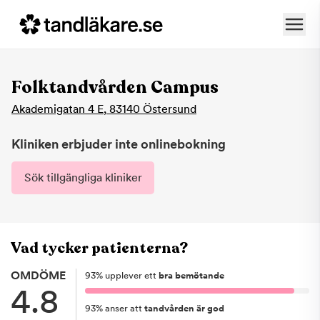
Folktandvården Campus
Akademigatan 4 E
,
83140
Östersund
Kliniken erbjuder inte onlinebokning
Sök tillgängliga kliniker
Vad tycker patienterna?
OMDÖME
93
%
upplever ett
bra bemötande
4.8
93
%
anser att
tandvården är god