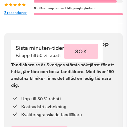
100
%
är
nöjda med tillgängligheten
3
recensioner
Sista minuten i Östersund - få upp
Sista minuten-tider
till 50 % rabatt
SÖK
Få upp till 50 % rabatt
Tandläkare.se är Sveriges största söktjänst för att
hitta, jämföra och boka tandläkare. Med över 160
anslutna kliniker finns det alltid en ledig tid nära
dig.
Upp till 50 % rabatt
Kostnadsfri avbokning
Kvalitetsgranskade tandläkare