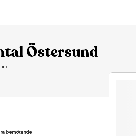
tal Östersund
sund
ra bemötande