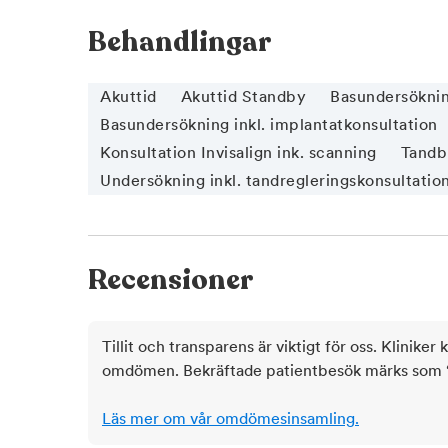
upptäckas och åtgärdas i tid.
Behandlingar
Om du uteblir eller inte informerar oss om återbu
kommer vi annars att debitera dig enligt rådande tax
Akuttid
Akuttid Standby
Basundersökni
utsträckning som möjligt ska hinna erbjuda tiden t
behov av hjälp.
Basundersökning inkl. implantatkonsultation
Konsultation Invisalign ink. scanning
Tandb
Varmt välkommen till Aqua Dental, tandläkare i
Undersökning inkl. tandregleringskonsultatio
Recensioner
Tillit och transparens är viktigt för oss. Kliniker 
omdömen. Bekräftade patientbesök märks som ‘ve
Läs mer om vår omdömesinsamling.