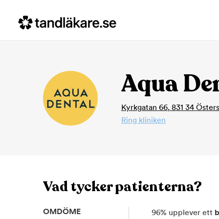
Aqua Den
Kyrkgatan 66
,
831 34
Öster
Ring kliniken
Vad tycker patienterna?
OMDÖME
96
%
upplever ett
b