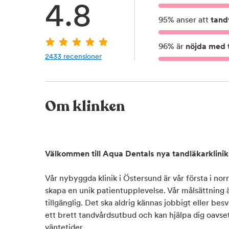
4.8
95
%
anser att
tand
96
%
är
nöjda med t
2433
recensioner
Om klinken
Välkommen till Aqua Dentals nya tandläkarklinik
Vår nybyggda klinik i Östersund är vår första i nor
skapa en unik patientupplevelse. Vår målsättning 
tillgänglig. Det ska aldrig kännas jobbigt eller besvä
ett brett tandvårdsutbud och kan hjälpa dig oavset
väntetider.