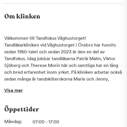
Om klinken
Välkommen till Tandfokus Våghustorget!
Tandläkarkliniken vid Våghustorget i Örebro har funnits
sedan 1960-talet och sedan 2023 är den en del av
Tandfokus. Idag jobbar tandläkarna Patrik Malm, Viktor
Sjöberg och Therese Morin här och samtliga har en lång
och bred erfarenhet inom yrket. På kliniken arbetar också
sedan många år tandsköterskorna Marie och Jenny,
hygienisten Åsa samt Ulla som är tandsköterska och
Visa mer
jobbar i receptionen. Även tandhygienist Jenny Wallin
började på kliniken under sommaren 2024.
Öppettider
Vi erbjuder all typ av allmäntandvård och vi
rekommenderar våra duktiga och omtänksamma
Måndag:
07:00 - 17:00
tandhygienister som ser fram emot att ta hand om din