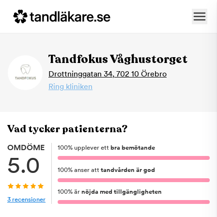
Tandfokus Våghustorget
Drottninggatan 34
,
702 10
Örebro
Ring kliniken
Vad tycker patienterna?
OMDÖME
100
%
upplever ett
bra bemötande
5.0
100
%
anser att
tandvården är god
100
%
är
nöjda med tillgängligheten
3
recensioner