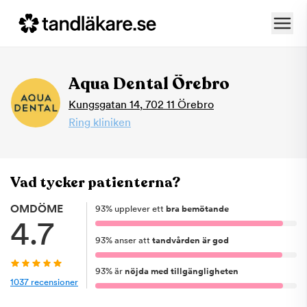
Aqua Dental Örebro
Kungsgatan 14
,
702 11
Örebro
Ring kliniken
Vad tycker patienterna?
OMDÖME
93
%
upplever ett
bra bemötande
4.7
93
%
anser att
tandvården är god
93
%
är
nöjda med tillgängligheten
1037
recensioner