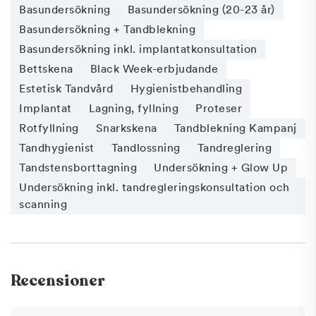
Välkommen till din tandläkare i Örebro
Basundersökning
Basundersökning (20-23 år)
Basundersökning + Tandblekning
Basundersökning inkl. implantatkonsultation
Bettskena
Black Week-erbjudande
Estetisk Tandvård
Hygienistbehandling
Implantat
Lagning, fyllning
Proteser
Rotfyllning
Snarkskena
Tandblekning Kampanj
Tandhygienist
Tandlossning
Tandreglering
Tandstensborttagning
Undersökning + Glow Up
Undersökning inkl. tandregleringskonsultation och
scanning
Recensioner