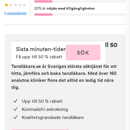
20
%
är
nöjda med tillgängligheten
1
recensioner
Sista minuten i Nacka - få upp till 50
Sista minuten-tider
% rabatt
SÖK
Få upp till 50 % rabatt
Tandläkare.se är Sveriges största söktjänst för att
hitta, jämföra och boka tandläkare. Med över 160
anslutna kliniker finns det alltid en ledig tid nära
dig.
Upp till 50 % rabatt
Kostnadsfri avbokning
Kvalitetsgranskade tandläkare