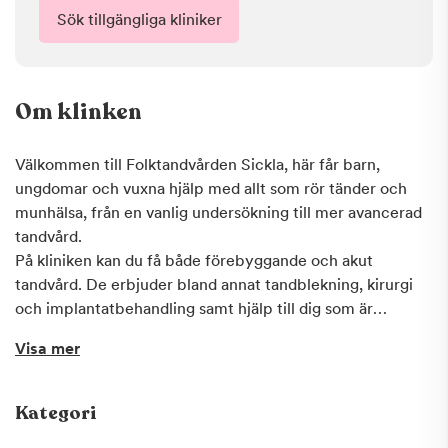
Sök tillgängliga kliniker
Om klinken
Välkommen till Folktandvården Sickla, här får barn,
ungdomar och vuxna hjälp med allt som rör tänder och
munhälsa, från en vanlig undersökning till mer avancerad
tandvård.
På kliniken kan du få både förebyggande och akut
tandvård. De erbjuder bland annat tandblekning, kirurgi
och implantatbehandling samt hjälp till dig som är
tandvårdsrädd. Orolig för kostnaderna? Här kan du få
Visa mer
Frisktandvård, tandvård till ett fast pris.
Kategori