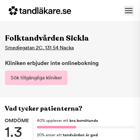
Folktandvården Sickla
Smedjegatan 2C
,
131 54
Nacka
Kliniken erbjuder inte onlinebokning
Sök tillgängliga kliniker
Vad tycker patienterna?
OMDÖME
40
%
upplever ett
bra bemötande
1.3
20
%
anser att
tandvården är god