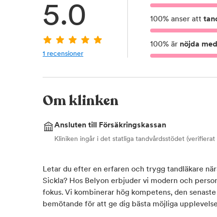
5.0
100
%
anser att
tan
100
%
är
nöjda med 
1
recensioner
Om klinken
Ansluten till Försäkringskassan
Kliniken ingår i det statliga tandvårdsstödet (verifiera
Letar du efter en erfaren och trygg tandläkare n
Sickla? Hos Belyon erbjuder vi modern och person
fokus. Vi kombinerar hög kompetens, den senaste
bemötande för att ge dig bästa möjliga upplevelse