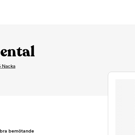
ental
6
Nacka
bra bemötande