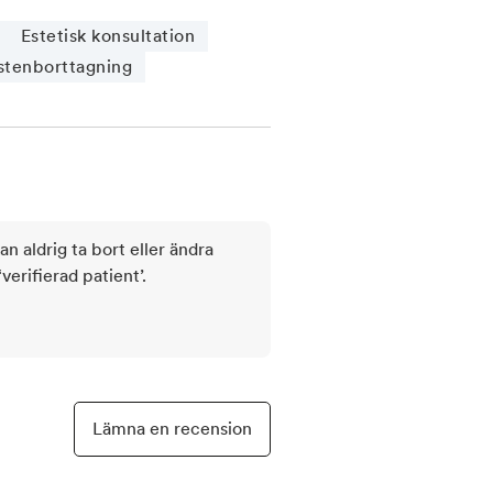
Estetisk konsultation
stenborttagning
kan aldrig ta bort eller ändra
rifierad patient’.
Lämna en recension