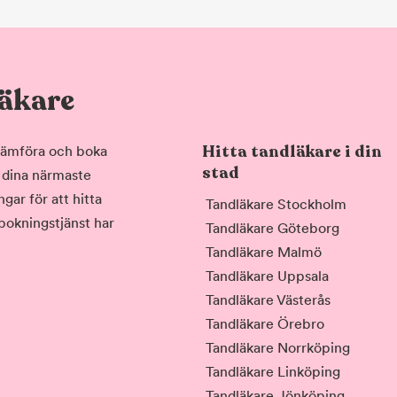
läkare
Hitta tandläkare i din
, jämföra och boka
stad
i dina närmaste
gar för att hitta
Tandläkare Stockholm
 bokningstjänst har
Tandläkare Göteborg
Tandläkare Malmö
Tandläkare Uppsala
Tandläkare Västerås
Tandläkare Örebro
Tandläkare Norrköping
Tandläkare Linköping
Tandläkare Jönköping