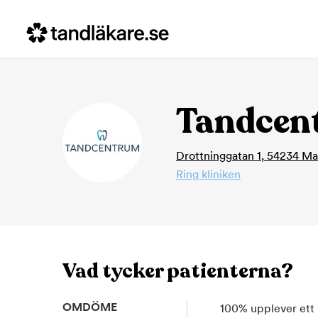
Tandcen
Drottninggatan 1
,
54234
Ma
Ring kliniken
Vad tycker patienterna?
OMDÖME
100
%
upplever ett