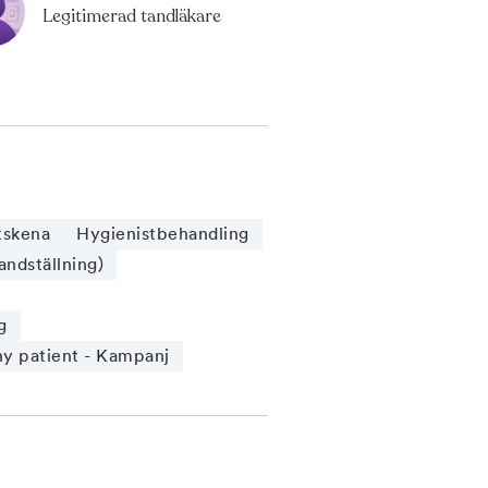
Legitimerad tandläkare
tskena
Hygienistbehandling
andställning)
g
y patient - Kampanj