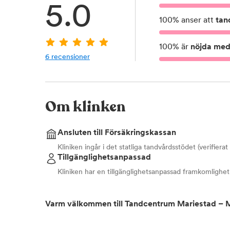
5.0
100
%
anser att
tan
100
%
är
nöjda med 
6
recensioner
Om klinken
Ansluten till Försäkringskassan
Kliniken ingår i det statliga tandvårdsstödet (verifiera
Tillgänglighetsanpassad
Kliniken har en tillgänglighetsanpassad framkomlighet
Varm välkommen till Tandcentrum Mariestad –