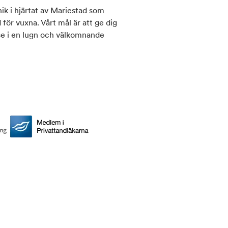
k i hjärtat av Mariestad som
för vuxna. Vårt mål är att ge dig
se i en lugn och välkomnande
ienister som arbetar med den
metoder. Vi erbjuder allt från
t tandvård, estetisk tandvård,
 på kvalitet, säkerhet och
ghet och god service. Vi tar oss tid
behandlingsplaner anpassade efter
ker en ny tandläkare i Mariestad
 välkommen till oss.
Mariestad för trygg, modern och