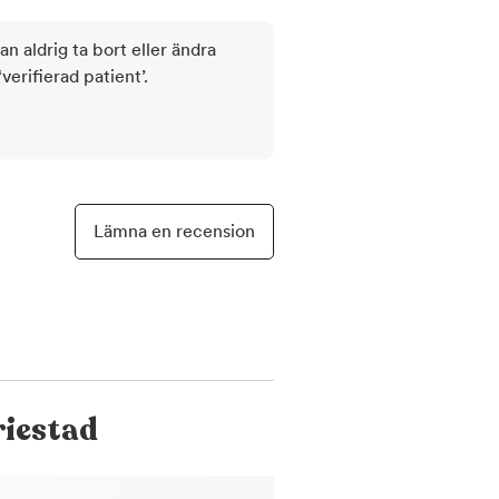
kan aldrig ta bort eller ändra
rifierad patient’.
Lämna en recension
iestad