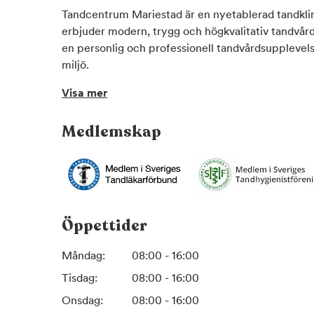
Tandcentrum Mariestad är en nyetablerad tandklini
erbjuder modern, trygg och högkvalitativ tandvård 
en personlig och professionell tandvårdsupplevel
miljö.
Visa mer
Hos oss möter du erfarna tandläkare och tandhyg
senaste tekniken och evidensbaserade behandlings
Medlemskap
allmäntandvård och förebyggande tandvård till aku
tandimplantat och tandblekning – alltid med fokus
långsiktiga resultat.
Som tandklinik i Mariestad värdesätter vi tillgängli
att lyssna på dina behov och skapar individuella 
Öppettider
din munhälsa och dina önskemål. Oavsett om du sö
eller behöver snabb hjälp vid tandvärk är du varmt
Måndag:
08:00 - 16:00
Tisdag:
08:00 - 16:00
Tandcentrum Mariestad – din lokala tandläkare i 
personlig tandvård.
Onsdag:
08:00 - 16:00