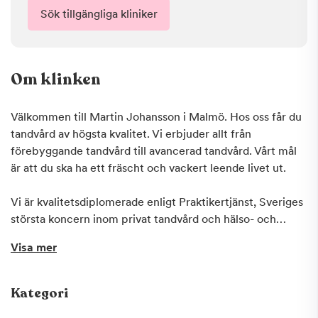
Sök tillgängliga kliniker
Om klinken
Välkommen till Martin Johansson i Malmö. Hos oss får du
tandvård av högsta kvalitet. Vi erbjuder allt från
förebyggande tandvård till avancerad tandvård. Vårt mål
är att du ska ha ett fräscht och vackert leende livet ut.
Vi är kvalitetsdiplomerade enligt Praktikertjänst, Sveriges
största koncern inom privat tandvård och hälso- och
sjukvård. Om du är orolig över kostnaderna så erbjuder vi
Visa mer
på Praktikertjänst ett kostnadsfritt Tandvårdskonto där du
kan spara pengar med riktigt hög ränta inför ditt
tandläkarbesök. Detta gör det även möjligt för dig att
Kategori
delbetala dina kostnader. Fråga oss om du vill veta mer! En