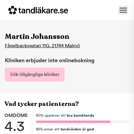
Martin Johansson
Fågelbacksgatan 11G
,
21744
Malmö
Kliniken erbjuder inte onlinebokning
Sök tillgängliga kliniker
Vad tycker patienterna?
OMDÖME
80
%
upplever ett
bra bemötande
4.3
85
%
anser att
tandvården är god