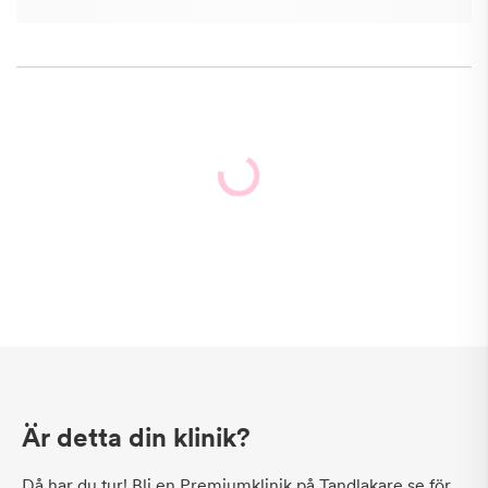
Är detta din klinik?
Då har du tur! Bli en Premiumklinik på Tandlakare.se för