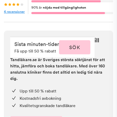
90
%
är
nöjda med tillgängligheten
4
recensioner
Sista minuten i Malmö - få upp till
Sista minuten-tider
50 % rabatt
SÖK
Få upp till 50 % rabatt
Tandläkare.se är Sveriges största söktjänst för att
hitta, jämföra och boka tandläkare. Med över 160
anslutna kliniker finns det alltid en ledig tid nära
dig.
Upp till 50 % rabatt
Kostnadsfri avbokning
Kvalitetsgranskade tandläkare