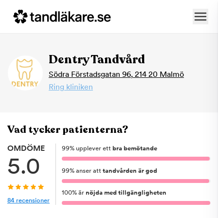
Dentry Tandvård
Södra Förstadsgatan 96
,
214 20
Malmö
Ring kliniken
Vad tycker patienterna?
OMDÖME
99
%
upplever ett
bra bemötande
5.0
99
%
anser att
tandvården är god
100
%
är
nöjda med tillgängligheten
84
recensioner