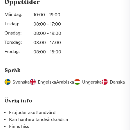
Öppettider
Behandling av tandlossning
Behandling av käkledsbesvär
Måndag:
10:00 - 19:00
Akuttider
Tisdag:
08:00 - 17:00
Tandlossning
Onsdag:
08:00 - 19:00
Käkledsbesvär
Kirurgiska ingrepp
Torsdag:
08:00 - 17:00
Implantat
Fredag:
08:00 - 15:00
Estetiska behandlingar
Utbildad personal för patienter med tandvårdsrädsla
Språk
Vi värdesätter starkt att kunna erbjuda akut tandvård när
Svenska
Engelska
Arabiska
Ungerska
Danska
olyckan är framme eller vid plötslig tandvärk. Vår personal
är dessutom speciellt utbildad för att ta kunna ta hand om
stark tandvårdsrädsla hos patienter.
Övrig info
Vision
Erbjuder akuttandvård
Vi på Dentry Tandvård tror mycket på att du som patient
Kan hantera tandvårdsrädsla
ska träffa samma behandlare för att få bästa möjliga
Finns hiss