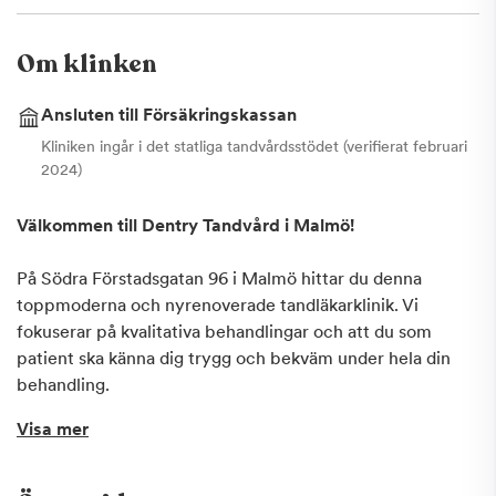
Om klinken
Ansluten till Försäkringskassan
Kliniken ingår i det statliga tandvårdsstödet (verifierat februari
2024)
Välkommen till Dentry Tandvård i Malmö!
På Södra Förstadsgatan 96 i Malmö hittar du denna
toppmoderna och nyrenoverade tandläkarklinik. Vi
fokuserar på kvalitativa behandlingar och att du som
patient ska känna dig trygg och bekväm under hela din
behandling.
Visa mer
Dentry Tandvård i Malmö erbjuder:
Bastandvård som lagningar, rotfyllningar, tanduttagningar,
kronor och stödbehandling