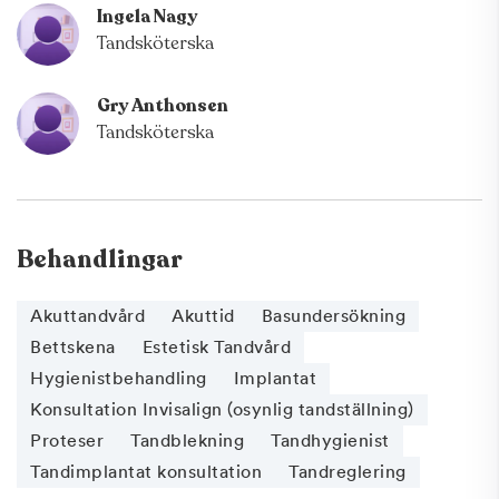
Ingela Nagy
Tandsköterska
Gry Anthonsen
Tandsköterska
Behandlingar
Akuttandvård
Akuttid
Basundersökning
Bettskena
Estetisk Tandvård
Hygienistbehandling
Implantat
Konsultation Invisalign (osynlig tandställning)
Proteser
Tandblekning
Tandhygienist
Tandimplantat konsultation
Tandreglering