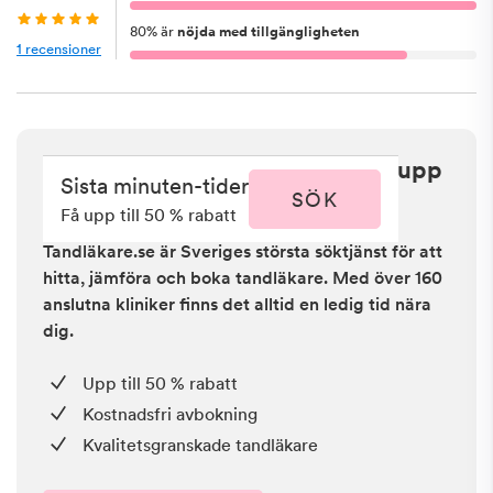
80
%
är
nöjda med tillgängligheten
1
recensioner
Sista minuten i Kopparberg - få upp
Sista minuten-tider
till 50 % rabatt
SÖK
Få upp till 50 % rabatt
Tandläkare.se är Sveriges största söktjänst för att
hitta, jämföra och boka tandläkare. Med över 160
anslutna kliniker finns det alltid en ledig tid nära
dig.
Upp till 50 % rabatt
Kostnadsfri avbokning
Kvalitetsgranskade tandläkare