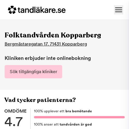
Folktandvården Kopparberg
Bergmästaregatan 17
,
71431
Kopparberg
Kliniken erbjuder inte onlinebokning
Sök tillgängliga kliniker
Vad tycker patienterna?
OMDÖME
100
%
upplever ett
bra bemötande
4.7
100
%
anser att
tandvården är god