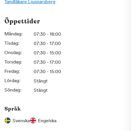
Du får regelbunden tandvård till en i förväg bestämd
Tandläkare
Ljusnarsberg
månads- eller årskostnad.
Öppettider
Välkommen till oss!
Måndag:
07:30 - 18:00
Tisdag:
07:30 - 17:00
Onsdag:
07:30 - 15:00
Torsdag:
07:30 - 17:00
Fredag:
07:30 - 15:00
Lördag:
Stängt
Söndag:
Stängt
Språk
Svenska
Engelska