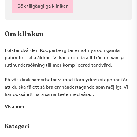
Sök tillgängliga kliniker
Om klinken
Folktandvården Kopparberg tar emot nya och gamla
patienter i alla åldrar. Vi kan erbjuda allt från en vanlig
rutinundersökning till mer komplicerad tandvård.
På vår klinik samarbetar vi med flera yrkeskategorier för
att du ska få ett så bra omhändertagande som möjligt. Vi
har också ett nära samarbete med våra
specialisttandläkare på Folktandvårdens centrum för
Visa mer
specialisttandvård.
Hos oss kan du teckna Frisktandvårdsavtal, det är ett
Kategori
smart sätt att hålla tänderna friska till en rimlig kostnad.