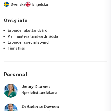
Varmt välkommen att boka din nästa tandläkartid hos
Svenska
Engelska
oss på Hel & Fin Tand på Ågatan 39 i Linköping!
Våra
ledord, ”le genom livet”, speglar vårt mål att med glädje
Övrig info
och engagemang ge våra patienter den bästa tandvården
och gå ut från kliniken med ett leende på läpparna.
Erbjuder akuttandvård
Kan hantera tandvårdsrädsla
Erbjuder specialistvård
Finns hiss
Personal
Jenny Dawson
Specialisttandläkare
Dr Andreas Dawson