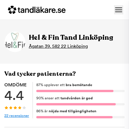
Hel & Fin Tand Linköping
Ågatan 39
,
582 22
Linköping
Vad tycker patienterna?
OMDÖME
87
%
upplever ett
bra bemötande
4.4
90
%
anser att
tandvården är god
86
%
är
nöjda med tillgängligheten
22
recensioner