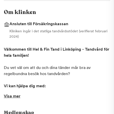
Om klinken
Ansluten till Försäkringskassan
Kliniken ingår i det statliga tandvårdsstödet (verifierat februari
2024)
Välkommen till Hel & Fin Tand i Linköping - Tandvård för
hela familjen!
Du vet väl om att du och dina tänder mår bra av
regelbundna besök hos tandvården?
Vi kan hjälpa dig med:
ALLMÄN TANDVÅRD TILL BARN OCH VUXNA
Visa mer
AKUT TANDVÅRD
FÖREBYGGANDE TANDVÅRD
OSYNLIG TANDSTÄLLNING (INVISALIGN)
Medlemskap