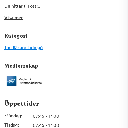
Du hittar till oss:
Tag Lidingöbanan nr 21 och kliv av vid Baggeby station. Ca
Visa mer
100 m promenad till Baggeby Torg. Buss 203 från Ropsten
mot Larsberg via Näset. Kliv av vid Baggeby torg.
Kategori
Tandläkare
Lidingö
Medlemskap
Öppettider
Måndag:
07:45 - 17:00
Tisdag:
07:45 - 17:00