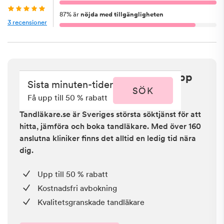
87
%
är
nöjda med tillgängligheten
3
recensioner
Sista minuten i Jönköping - få upp
Sista minuten-tider
till 50 % rabatt
SÖK
Få upp till 50 % rabatt
Tandläkare.se är Sveriges största söktjänst för att
hitta, jämföra och boka tandläkare. Med över 160
anslutna kliniker finns det alltid en ledig tid nära
dig.
Upp till 50 % rabatt
Kostnadsfri avbokning
Kvalitetsgranskade tandläkare