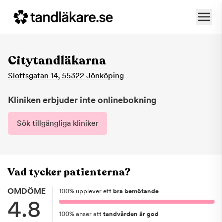
Citytandläkarna
Slottsgatan 14
,
55322
Jönköping
Kliniken erbjuder inte onlinebokning
Sök tillgängliga kliniker
Vad tycker patienterna?
OMDÖME
100
%
upplever ett
bra bemötande
4.8
100
%
anser att
tandvården är god