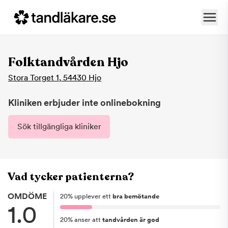
Folktandvården Hjo
Stora Torget 1
,
54430
Hjo
Kliniken erbjuder inte onlinebokning
Sök tillgängliga kliniker
Vad tycker patienterna?
OMDÖME
20
%
upplever ett
bra bemötande
1.0
20
%
anser att
tandvården är god