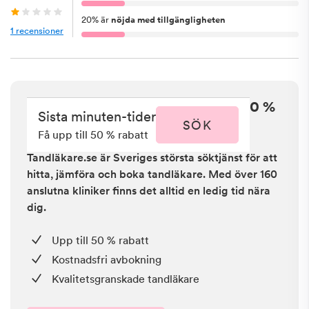
20
%
är
nöjda med tillgängligheten
1
recensioner
Sista minuten i Hjo - få upp till 50 %
Sista minuten-tider
rabatt
SÖK
Få upp till 50 % rabatt
Tandläkare.se är Sveriges största söktjänst för att
hitta, jämföra och boka tandläkare. Med över 160
anslutna kliniker finns det alltid en ledig tid nära
dig.
Upp till 50 % rabatt
Kostnadsfri avbokning
Kvalitetsgranskade tandläkare