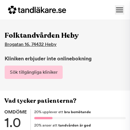
Folktandvården Heby
Brogatan 16
,
74432
Heby
Kliniken erbjuder inte onlinebokning
Sök tillgängliga kliniker
Vad tycker patienterna?
OMDÖME
20
%
upplever ett
bra bemötande
1.0
20
%
anser att
tandvården är god