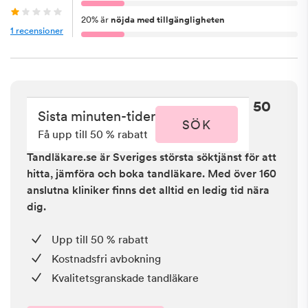
20
%
är
nöjda med tillgängligheten
1
recensioner
Sista minuten i Heby - få upp till 50
Sista minuten-tider
% rabatt
SÖK
Få upp till 50 % rabatt
Tandläkare.se är Sveriges största söktjänst för att
hitta, jämföra och boka tandläkare. Med över 160
anslutna kliniker finns det alltid en ledig tid nära
dig.
Upp till 50 % rabatt
Kostnadsfri avbokning
Kvalitetsgranskade tandläkare