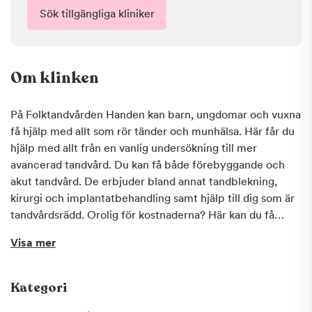
Sök tillgängliga kliniker
Om klinken
På Folktandvården Handen kan barn, ungdomar och vuxna
få hjälp med allt som rör tänder och munhälsa. Här får du
hjälp med allt från en vanlig undersökning till mer
avancerad tandvård. Du kan få både förebyggande och
akut tandvård. De erbjuder bland annat tandblekning,
kirurgi och implantatbehandling samt hjälp till dig som är
tandvårdsrädd. Orolig för kostnaderna? Här kan du få
Frisktandvård, tandvård till ett fast pris. Vid akuta besvär
Visa mer
när kliniken är stängd, vänd dig till Folktandvården Akuten
på Fleminggatan 48 (intill Västermalmsgallerian).
Kategori