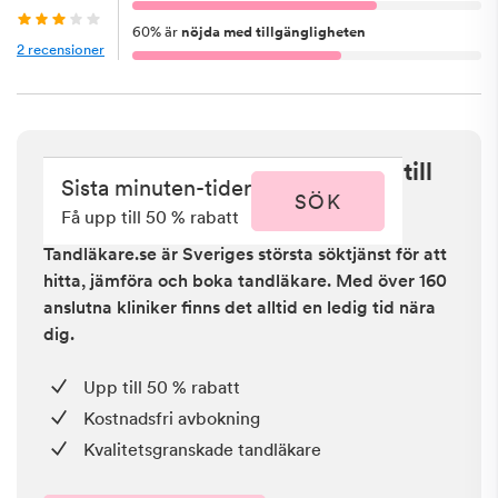
60
%
är
nöjda med tillgängligheten
2
recensioner
Sista minuten i Handen - få upp till
Sista minuten-tider
50 % rabatt
SÖK
Få upp till 50 % rabatt
Tandläkare.se är Sveriges största söktjänst för att
hitta, jämföra och boka tandläkare. Med över 160
anslutna kliniker finns det alltid en ledig tid nära
dig.
Upp till 50 % rabatt
Kostnadsfri avbokning
Kvalitetsgranskade tandläkare