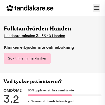
Folktandvården Handen
Handenterminalen 3
,
136 40
Handen
Kliniken erbjuder inte onlinebokning
Sök tillgängliga kliniker
Vad tycker patienterna?
OMDÖME
60
%
upplever ett
bra bemötande
3.2
70
%
anser att
tandvården är god