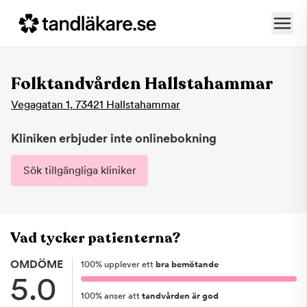
Folktandvården Hallstahammar
Vegagatan 1
,
73421
Hallstahammar
Kliniken erbjuder inte onlinebokning
Sök tillgängliga kliniker
Vad tycker patienterna?
OMDÖME
100
%
upplever ett
bra bemötande
5.0
100
%
anser att
tandvården är god