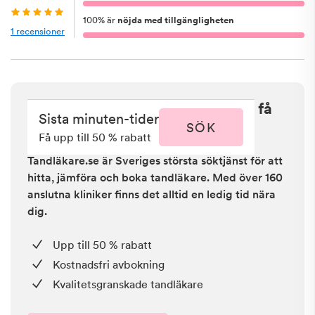
100
%
är
nöjda med tillgängligheten
1
recensioner
Sista minuten i Hallstahammar - få
Sista minuten-tider
upp till 50 % rabatt
SÖK
Få upp till 50 % rabatt
Tandläkare.se är Sveriges största söktjänst för att
hitta, jämföra och boka tandläkare. Med över 160
anslutna kliniker finns det alltid en ledig tid nära
dig.
Upp till 50 % rabatt
Kostnadsfri avbokning
Kvalitetsgranskade tandläkare