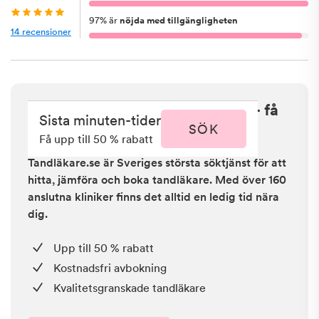
97
%
är
nöjda med tillgängligheten
14
recensioner
Sista minuten i Västra Frölunda - få
Sista minuten-tider
upp till 50 % rabatt
SÖK
Få upp till 50 % rabatt
Tandläkare.se är Sveriges största söktjänst för att
hitta, jämföra och boka tandläkare. Med över 160
anslutna kliniker finns det alltid en ledig tid nära
dig.
Upp till 50 % rabatt
Kostnadsfri avbokning
Kvalitetsgranskade tandläkare