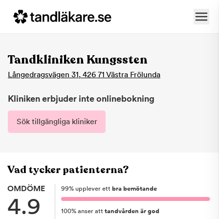
Tandkliniken Kungssten
Långedragsvägen 31
,
426 71
Västra Frölunda
Kliniken erbjuder inte onlinebokning
Sök tillgängliga kliniker
Vad tycker patienterna?
OMDÖME
99
%
upplever ett
bra bemötande
4.9
100
%
anser att
tandvården är god