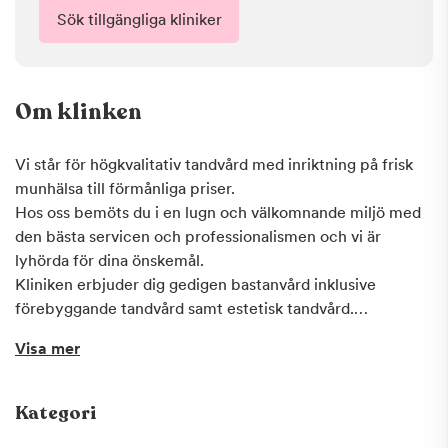
Sök tillgängliga kliniker
Om klinken
Vi står för högkvalitativ tandvård med inriktning på frisk
munhälsa till förmånliga priser.
Hos oss bemöts du i en lugn och välkomnande miljö med
den bästa servicen och professionalismen och vi är
lyhörda för dina önskemål.
Kliniken erbjuder dig gedigen bastanvård inklusive
förebyggande tandvård samt estetisk tandvård.
Visa mer
All behandling är självklart individuellt baserat med dej
som patient i fokus för vi gör vårt bästa för att uppfylla
dina behov.
Kategori
Du är alltid involverad i planeringen och utförlig