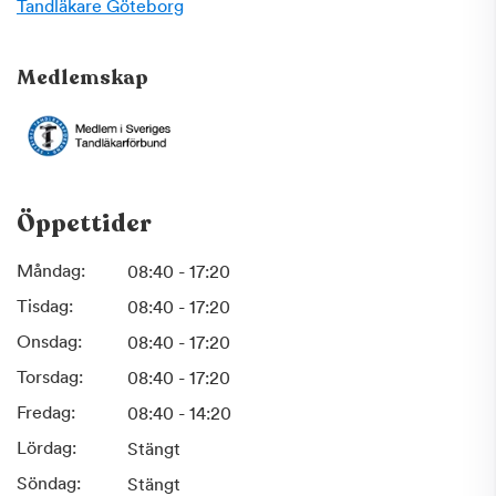
information ges innan och efter utförd vård samt
Tandläkare
Göteborg
kostnadsförslag.
Kliniken är självfallet anslutet till Försäkringskassan,
Medlemskap
inklusive högkostnadsskydd och statlig tandvårdsbidrag.
Vill du boka tid eller bara fråga om något?
Tveka inte att kontakta oss!
Team Taki :)
Öppettider
Måndag:
08:40 - 17:20
Tisdag:
08:40 - 17:20
Onsdag:
08:40 - 17:20
Torsdag:
08:40 - 17:20
Fredag:
08:40 - 14:20
Lördag:
Stängt
Söndag:
Stängt