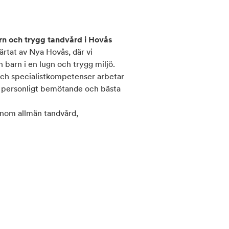
n och trygg tandvård i Hovås
ärtat av Nya Hovås, där vi
 barn i en lugn och trygg miljö.
 och specialistkompetenser arbetar
t personligt bemötande och bästa
 inom allmän tandvård,
, tandimplantat, Invisalign och
ngsmetoder och den senaste
rt och långsiktigt hållbara
med tandvårdsrädsla och lägger stor
else. Genom tydlig information,
hjälper vi våra patienter att
dlingen.
oner och förebyggande tandvård.