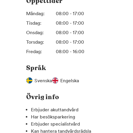
Öppettider
Vårt mål är att hjälpa dig behålla en god munhälsa
erbjuda moderna lösningar för både funktion och e
Måndag:
08:00 - 17:00
och hjälper gärna hela familjen med regelbundna 
Tisdag:
08:00 - 17:00
anpassad tandvård.
Söker du en erfaren tandläkare i Hovås eller Göt
Onsdag:
08:00 - 17:00
Hovåstandläkarna – för trygg, modern och personl
Torsdag:
08:00 - 17:00
fokus.
Fredag:
08:00 - 16:00
Språk
Svenska
Engelska
Övrig info
Erbjuder akuttandvård
Har besöksparkering
Erbjuder specialistvård
Kan hantera tandvårdsrädsla