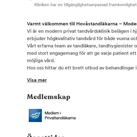
Kliniken har en tillgänglighetsanpassad framkomlighet
Varmt välkommen till Hovåstandläkarna – Moder
Vi är en modern privat tandvårdsklinik belägen i hj
erbjuder högkvalitativ tandvård för både vuxna och
Vårt erfarna team av tandläkare, tandhygienister
med stort engagemang för att ge varje patient et
möjliga vård.
Hos oss hittar du ett brett utbud av behandlingar
förebyggande tandvård, tandhygienistbehandlingar
Visa mer
estetisk tandvård. Vi använder moderna behandli
tekniken för att säkerställa hög kvalitet, god komfo
Medlemskap
resultat.
Vi har lång erfarenhet av att behandla patienter 
vikt vid att skapa en trygg och avslappnad upplev
lyhördhet och individanpassade behandlingsplaner 
känna sig delaktiga och trygga genom hela behan
På Hovåstandläkarna tror vi på långsiktiga relati