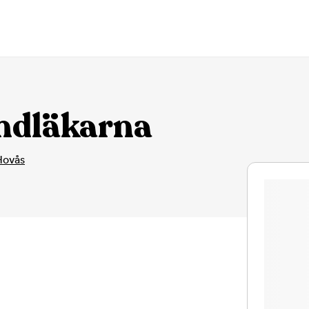
ndläkarna
Hovås