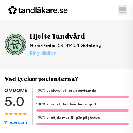
Hjelte Tandvård
Gröna Gatan 59
,
414 54
Göteborg
Ring kliniken
Vad tycker patienterna?
OMDÖME
100
%
upplever ett
bra bemötande
5.0
100
%
anser att
tandvården är god
100
%
är
nöjda med tillgängligheten
11
recensioner