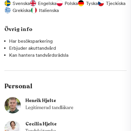
Svenska
Engelska
Polska
Tyska
Tjeckiska
Grekiska
Italienska
Övrig info
Har besöksparkering
Erbjuder akuttandvård
Kan hantera tandvårdsrädsla
Personal
Henrik Hjelte
Legitimerad tandläkare
Cecilia Hjelte