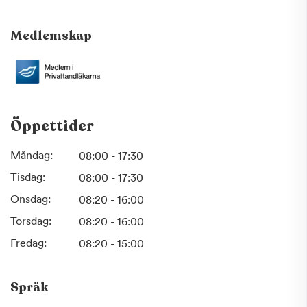
Vi befinner oss på Gröna Gatan 59 i Majorna, Göteborg.
Välkommen att boka tid! Vårt mål Genom att kunna
Medlemskap
leverera tandvård av hög kvalitet som passar allas
plånböcker hoppas vi kunna bidra till att alla ska vara
smärtfria, ha en god munhygien och trivas med sina
tänder.
Öppettider
Måndag:
08:00 - 17:30
Tisdag:
08:00 - 17:30
Onsdag:
08:20 - 16:00
Torsdag:
08:20 - 16:00
Fredag:
08:20 - 15:00
Språk