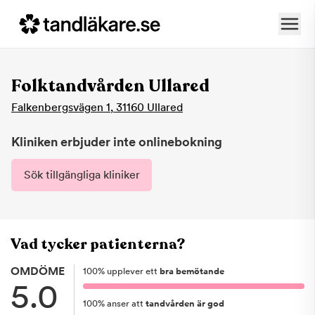
Folktandvården Ullared
Falkenbergsvägen 1
,
31160
Ullared
Kliniken erbjuder inte onlinebokning
Sök tillgängliga kliniker
Vad tycker patienterna?
OMDÖME
100
%
upplever ett
bra bemötande
5.0
100
%
anser att
tandvården är god