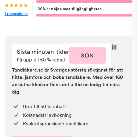
100
%
är
nöjda med tillgängligheten
1
recensioner
Sista minuten i Ullared - få upp till
Sista minuten-tider
50 % rabatt
SÖK
Få upp till 50 % rabatt
Tandläkare.se är Sveriges största söktjänst för att
hitta, jämföra och boka tandläkare. Med över 160
anslutna kliniker finns det alltid en ledig tid nära
dig.
Upp till 50 % rabatt
Kostnadsfri avbokning
Kvalitetsgranskade tandläkare