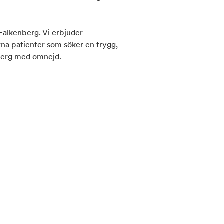
 Falkenberg. Vi erbjuder
xna patienter som söker en trygg,
enberg med omnejd.
ompetens, modern teknik och ett
upplevelse som känns både
 lyssna på dina behov och
ernativ och skräddarsyr din
n.