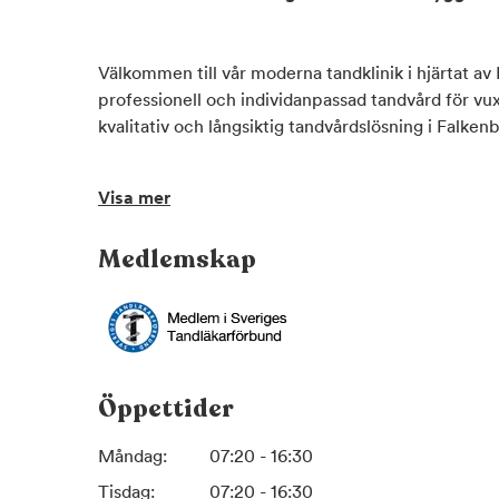
Välkommen till vår moderna tandklinik i hjärtat av
professionell och individanpassad tandvård för vu
kvalitativ och långsiktig tandvårdslösning i Falk
Som tandläkare i Falkenberg kombinerar vi hög k
Visa mer
personligt bemötande för att skapa en tandvårds
professionell och avslappnad.
Medlemskap
Personlig tandvård med patienten i fokus
Hos oss står du alltid i centrum. Vi tar oss tid att
förväntningar, går noggrant igenom behandlingsalt
tandvård utifrån dina önskemål och din livssituatio
Öppettider
Oavsett om du besöker oss för:
Måndag:
07:20 - 16:30
Tisdag:
07:20 - 16:30