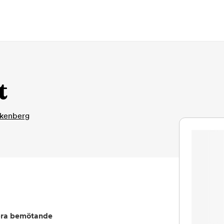
t
lkenberg
ra bemötande