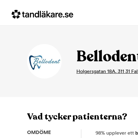
Belloden
Holgersgatan 18A
,
311 31
Fa
Vad tycker patienterna?
OMDÖME
98
%
upplever ett
b