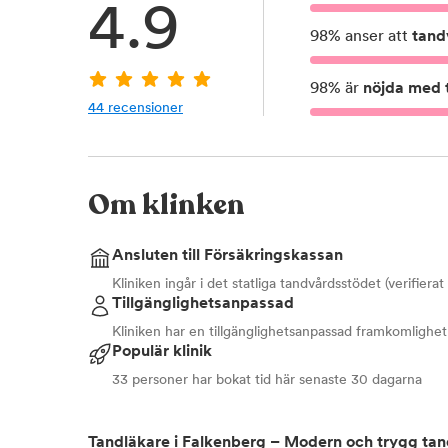
4.9
98
%
anser att
tand
98
%
är
nöjda med t
44
recensioner
Om klinken
Ansluten till Försäkringskassan
Kliniken ingår i det statliga tandvårdsstödet (verifiera
Tillgänglighetsanpassad
Kliniken har en tillgänglighetsanpassad framkomlighet
Populär klinik
33 personer har bokat tid här senaste 30 dagarna
Tandläkare i Falkenberg – Modern och trygg tan