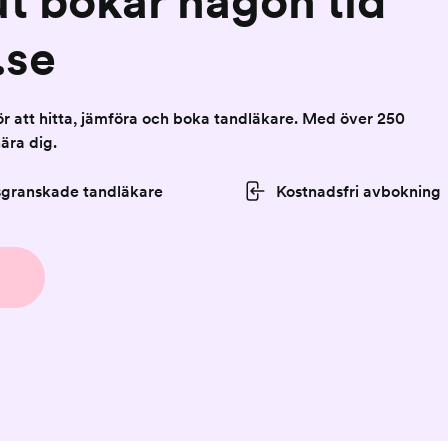
ut bokar någon tid
.se
för att hitta, jämföra och boka tandläkare. Med över 250
nära dig.
sgranskade tandläkare
Kostnadsfri avbokning