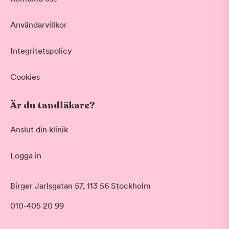
Vid värk, olyckor och akuta besvär
Basundersökning
Användarvillkor
Grundlig kontroll av tänder och tandkött
Hygienistbehandling
Professionell rengöring och puts
Integritetspolicy
Tandblekning
Skonsam blekning för vitare tänder
Cookies
Visa fler
Är du tandläkare?
Datum
Anslut din klinik
Logga in
Tid på dagen
Morgon
Birger Jarlsgatan 57, 113 56 Stockholm
Före klockan 09:00
010-405 20 99
Förmiddag
Klockan 09:00 - 12:00