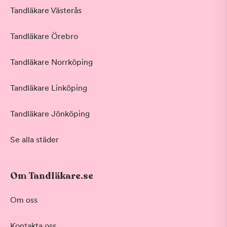
Tandläkare Västerås
Tandläkare Örebro
Tandläkare Norrköping
Tandläkare Linköping
Tandläkare Jönköping
Se alla städer
Om Tandläkare.se
Behandling
Om oss
Akut tandvård
Kontakta oss