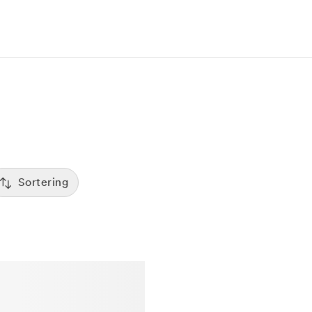
Sortering
Tid
:00
Sorterar efter första lediga tid
Spara
Pris
12:00
Kliniker med lägsta pris visas först
Betyg
7:00
Sorterar efter högst betyg