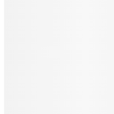
Tandblekning
Kväll
Skonsam blekning för vitare tänder
Efter klockan 17:
Rensa
Rensa
Sp