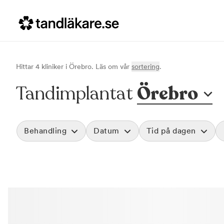
Hittar
4
klinik
er
i
Örebro
. Läs om vår
sortering
.
Tandimplantat
Örebro
Behandling
Datum
Tid på dagen
Akut tandvård
Morgon
Vid värk, olyckor och akuta besvär
Före klockan 09
Rensa
Basundersökning
Förmiddag
Grundlig kontroll av tänder och tandkött
Klockan 09:00 - 
Hygienistbehandling
Eftermiddag
Professionell rengöring och puts
Klockan 12:00 - 1