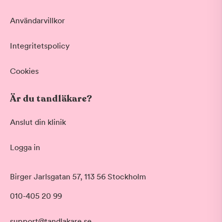
Användarvillkor
Integritetspolicy
Cookies
Är du tandläkare?
Anslut din klinik
Logga in
Akut tandvård
Birger Jarlsgatan 57, 113 56 Stockholm
Vid värk, olyckor och akuta besvär
Morgon
010-405 20 99
Basundersökning
Före klockan 09:00
Grundlig kontroll av tänder och tandkött
Förmiddag
Hygienistbehandling
support@tandlakare.se