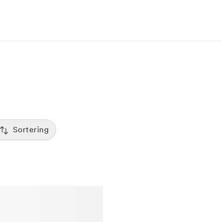
Sortering
Tid
:00
Sorterar efter första lediga tid
Spara
Pris
12:00
Kliniker med lägsta pris visas först
Betyg
7:00
Sorterar efter högst betyg