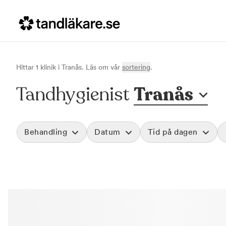
Hittar
1
klinik
i
Tranås
. Läs om vår
sortering
.
Tandhygienist
Tranås
Behandling
Datum
Tid på dagen
Akut tandvård
Morgon
Vid värk, olyckor och akuta besvär
Före klockan 09
Rensa
Basundersökning
Förmiddag
Grundlig kontroll av tänder och tandkött
Klockan 09:00 - 
Hygienistbehandling
Eftermiddag
Professionell rengöring och puts
Klockan 12:00 - 1