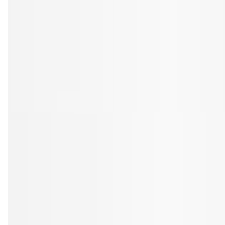
Tandblekning
Kväll
Skonsam blekning för vitare tänder
Efter klockan 17:
Rensa
Rensa
Sp