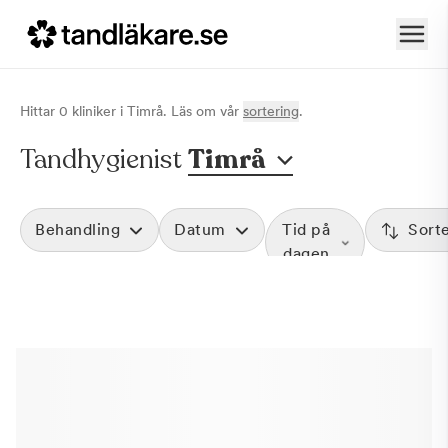
Hittar
0
klinik
er
i
Timrå
. Läs om vår
sortering
.
Tandhygienist
Timrå
Behandling
Datum
Tid på
Sort
dagen