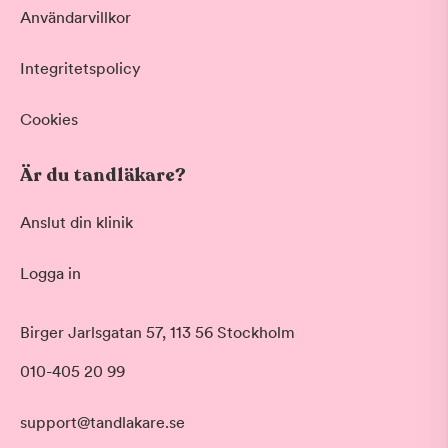
Användarvillkor
Integritetspolicy
Cookies
Är du tandläkare?
Anslut din klinik
Logga in
Akut tandvård
Birger Jarlsgatan 57, 113 56 Stockholm
Vid värk, olyckor och akuta besvär
Morgon
010-405 20 99
Basundersökning
Före klockan 09:00
Grundlig kontroll av tänder och tandkött
Förmiddag
Hygienistbehandling
support@tandlakare.se
Klockan 09:00 - 12:00
Professionell rengöring och puts
Tid