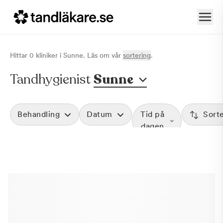
Hittar
0
klinik
er
i
Sunne
. Läs om vår
sortering
.
Tandhygienist
Sunne
Behandling
Datum
Tid på
Sort
dagen