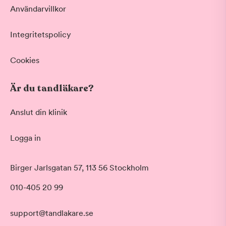
Användarvillkor
Integritetspolicy
Cookies
Är du tandläkare?
Anslut din klinik
Logga in
Akut tandvård
Birger Jarlsgatan 57, 113 56 Stockholm
Vid värk, olyckor och akuta besvär
Morgon
010-405 20 99
Basundersökning
Före klockan 09:00
Grundlig kontroll av tänder och tandkött
Förmiddag
Hygienistbehandling
support@tandlakare.se
Klockan 09:00 - 12:00
Professionell rengöring och puts
Tid