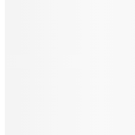
Tandblekning
Kväll
Skonsam blekning för vitare tänder
Efter klockan 17:
Rensa
Rensa
Sp