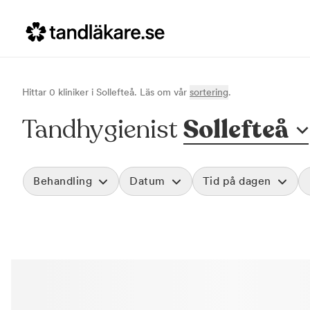
Hittar
0
klinik
er
i
Sollefteå
. Läs om vår
sortering
.
Tandhygienist
Sollefteå
Behandling
Datum
Tid på dagen
Akut tandvård
Morgon
Vid värk, olyckor och akuta besvär
Före klockan 09
Rensa
Basundersökning
Förmiddag
Grundlig kontroll av tänder och tandkött
Klockan 09:00 - 
Hygienistbehandling
Eftermiddag
Professionell rengöring och puts
Klockan 12:00 - 1