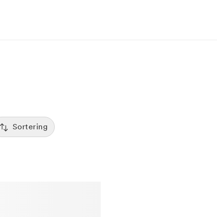
Sortering
Tid
:00
Sorterar efter första lediga tid
Spara
Pris
12:00
Kliniker med lägsta pris visas först
Betyg
7:00
Sorterar efter högst betyg