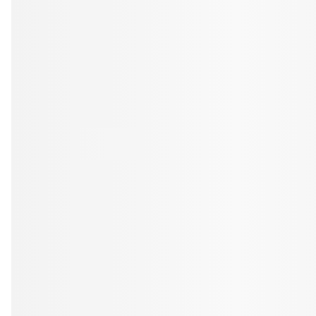
Tandblekning
Kväll
Skonsam blekning för vitare tänder
Efter klockan 17:
Rensa
Rensa
Sp