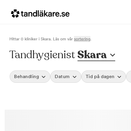
Hittar
0
klinik
er
i
Skara
. Läs om vår
sortering
.
Tandhygienist
Skara
Behandling
Datum
Tid på dagen
Akut tandvård
Morgon
Vid värk, olyckor och akuta besvär
Före klockan 09
Rensa
Basundersökning
Förmiddag
Grundlig kontroll av tänder och tandkött
Klockan 09:00 - 
Hygienistbehandling
Eftermiddag
Professionell rengöring och puts
Klockan 12:00 - 1