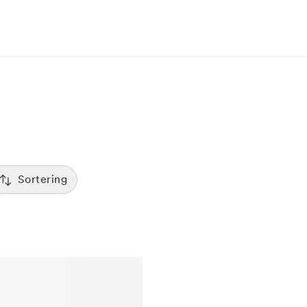
Sortering
Tid
:00
Sorterar efter första lediga tid
Spara
Pris
12:00
Kliniker med lägsta pris visas först
Betyg
7:00
Sorterar efter högst betyg