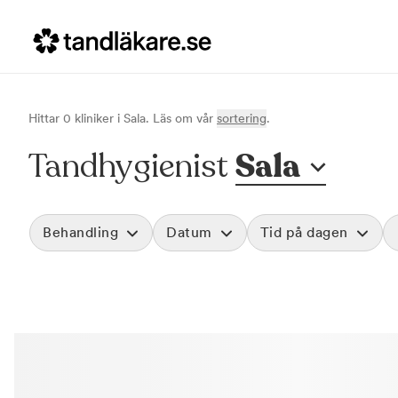
Hittar
0
klinik
er
i
Sala
. Läs om vår
sortering
.
Tandhygienist
Sala
Behandling
Datum
Tid på dagen
Akut tandvård
Morgon
Vid värk, olyckor och akuta besvär
Före klockan 09
Rensa
Basundersökning
Förmiddag
Grundlig kontroll av tänder och tandkött
Klockan 09:00 - 
Hygienistbehandling
Eftermiddag
Professionell rengöring och puts
Klockan 12:00 - 1