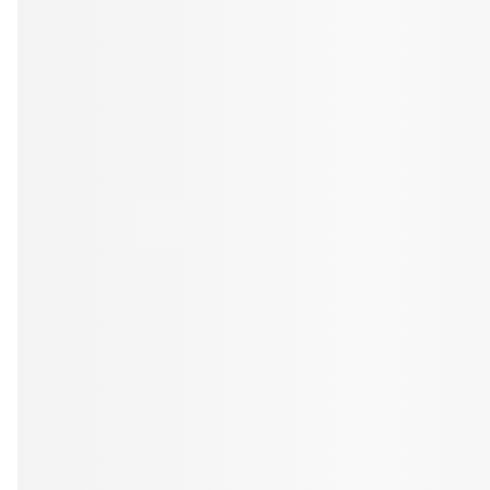
Tandblekning
Kväll
Skonsam blekning för vitare tänder
Efter klockan 17:
Rensa
Rensa
Sp