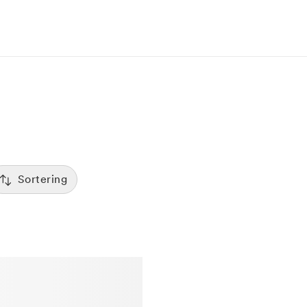
Sortering
Tid
:00
Sorterar efter första lediga tid
Spara
Pris
12:00
Kliniker med lägsta pris visas först
Betyg
7:00
Sorterar efter högst betyg