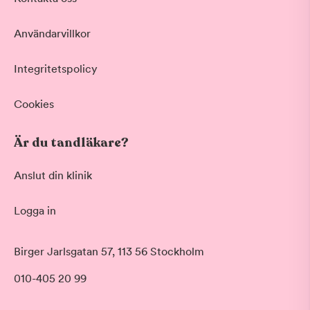
Vid värk, olyckor och akuta besvär
Basundersökning
Användarvillkor
Grundlig kontroll av tänder och tandkött
Hygienistbehandling
Professionell rengöring och puts
Integritetspolicy
Tandblekning
Skonsam blekning för vitare tänder
Cookies
Visa fler
Är du tandläkare?
Datum
Anslut din klinik
Logga in
Tid på dagen
Morgon
Birger Jarlsgatan 57, 113 56 Stockholm
Före klockan 09:00
010-405 20 99
Förmiddag
Klockan 09:00 - 12:00