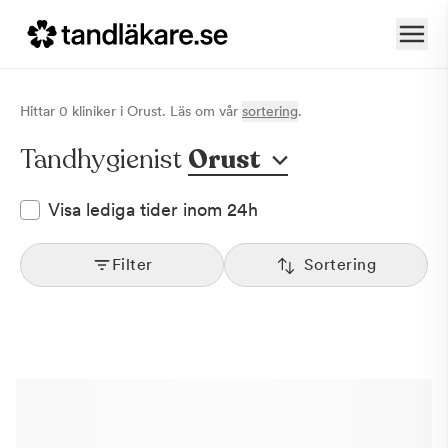
Hittar
0
klinik
er
i
Orust
. Läs om vår
sortering
.
Tandhygienist
Orust
Visa lediga tider inom 24h
Filter
Sortering