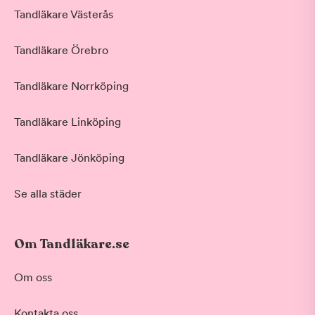
Tandläkare Västerås
Tandläkare Örebro
Tandläkare Norrköping
Tandläkare Linköping
Tandläkare Jönköping
Se alla städer
Om Tandläkare.se
Behandling
Om oss
Akut tandvård
Kontakta oss