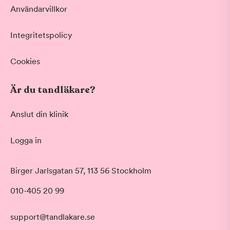
Användarvillkor
Integritetspolicy
Cookies
Är du tandläkare?
Anslut din klinik
Logga in
Akut tandvård
Birger Jarlsgatan 57, 113 56 Stockholm
Vid värk, olyckor och akuta besvär
Morgon
010-405 20 99
Basundersökning
Före klockan 09:00
Grundlig kontroll av tänder och tandkött
Förmiddag
Hygienistbehandling
support@tandlakare.se
Klockan 09:00 - 12:00
Professionell rengöring och puts
Tid