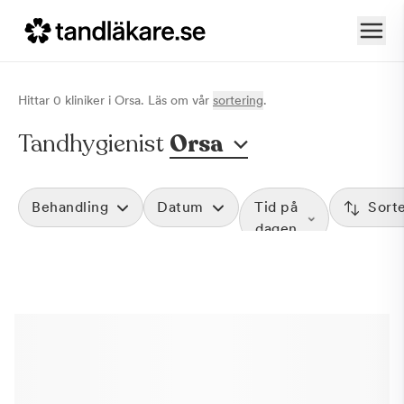
Hittar
0
klinik
er
i
Orsa
. Läs om vår
sortering
.
Tandhygienist
Orsa
Behandling
Datum
Tid på
Sort
dagen