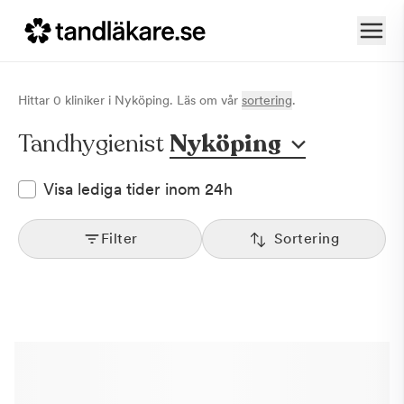
Hittar
0
klinik
er
i
Nyköping
. Läs om vår
sortering
.
Tandhygienist
Nyköping
Visa lediga tider inom 24h
Filter
Sortering