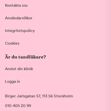
Akut tandvård
Kontakta oss
Vid värk, olyckor och akuta besvär
Basundersökning
Användarvillkor
Grundlig kontroll av tänder och tandkött
Hygienistbehandling
Professionell rengöring och puts
Integritetspolicy
Tandblekning
Skonsam blekning för vitare tänder
Cookies
Visa fler
Är du tandläkare?
Datum
Anslut din klinik
Logga in
Tid på dagen
Morgon
Birger Jarlsgatan 57, 113 56 Stockholm
Före klockan 09:00
010-405 20 99
Förmiddag