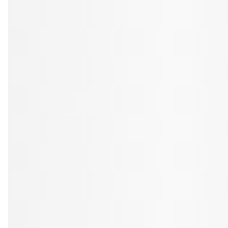
Tandblekning
Kväll
Skonsam blekning för vitare tänder
Efter klockan 17:
Rensa
Rensa
Sp