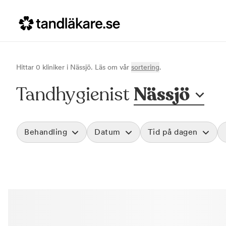
Hittar
0
klinik
er
i
Nässjö
. Läs om vår
sortering
.
Tandhygienist
Nässjö
Behandling
Datum
Tid på dagen
Akut tandvård
Morgon
Vid värk, olyckor och akuta besvär
Före klockan 09
Rensa
Basundersökning
Förmiddag
Grundlig kontroll av tänder och tandkött
Klockan 09:00 - 
Hygienistbehandling
Eftermiddag
Professionell rengöring och puts
Klockan 12:00 - 1