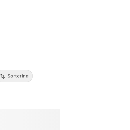
Sortering
Tid
:00
Sorterar efter första lediga tid
Spara
Pris
12:00
Kliniker med lägsta pris visas först
Betyg
7:00
Sorterar efter högst betyg