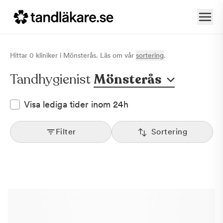
Hittar
0
klinik
er
i
Mönsterås
. Läs om vår
sortering
.
Tandhygienist
Mönsterås
Visa lediga tider inom 24h
Filter
Sortering