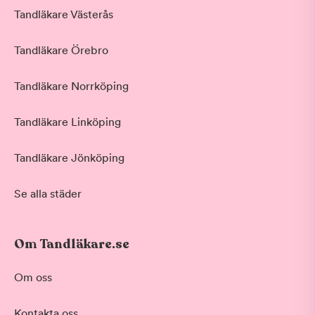
Tandläkare Västerås
Tandläkare Örebro
Tandläkare Norrköping
Tandläkare Linköping
Tandläkare Jönköping
Se alla städer
Om Tandläkare.se
Behandling
Om oss
Akut tandvård
Kontakta oss