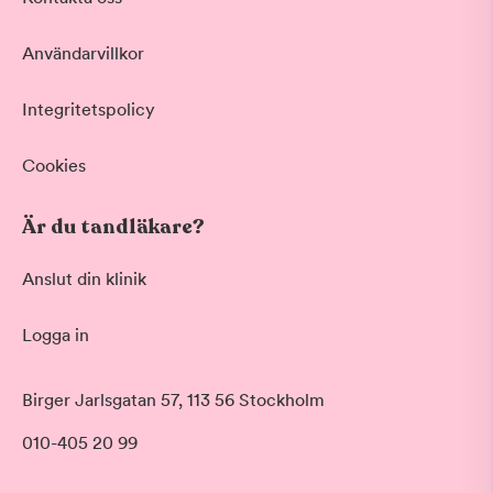
Vid värk, olyckor och akuta besvär
Basundersökning
Användarvillkor
Grundlig kontroll av tänder och tandkött
Hygienistbehandling
Professionell rengöring och puts
Integritetspolicy
Tandblekning
Skonsam blekning för vitare tänder
Cookies
Visa fler
Är du tandläkare?
Datum
Anslut din klinik
Logga in
Tid på dagen
Morgon
Birger Jarlsgatan 57, 113 56 Stockholm
Före klockan 09:00
010-405 20 99
Förmiddag
Klockan 09:00 - 12:00