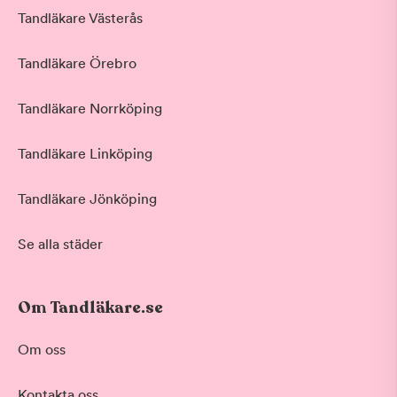
Tandläkare Västerås
Tandläkare Örebro
Tandläkare Norrköping
Tandläkare Linköping
Tandläkare Jönköping
Se alla städer
Om Tandläkare.se
Behandling
Om oss
Akut tandvård
Kontakta oss