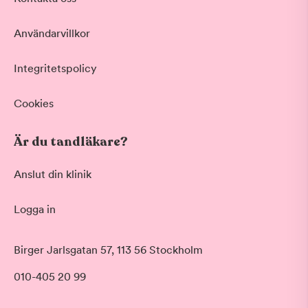
Vid värk, olyckor och akuta besvär
Basundersökning
Användarvillkor
Grundlig kontroll av tänder och tandkött
Hygienistbehandling
Professionell rengöring och puts
Integritetspolicy
Tandblekning
Skonsam blekning för vitare tänder
Cookies
Visa fler
Är du tandläkare?
Datum
Anslut din klinik
Logga in
Tid på dagen
Morgon
Birger Jarlsgatan 57, 113 56 Stockholm
Före klockan 09:00
010-405 20 99
Förmiddag
Klockan 09:00 - 12:00