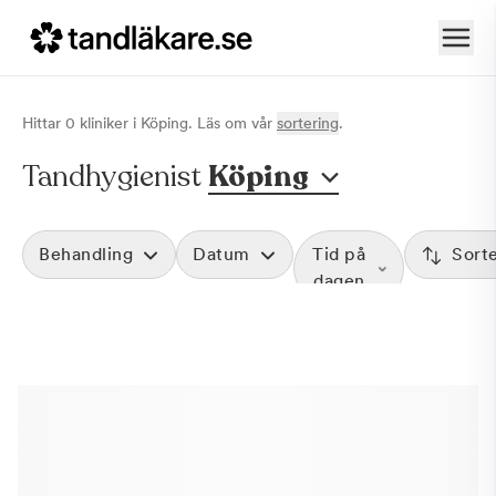
Hittar
0
klinik
er
i
Köping
. Läs om vår
sortering
.
Tandhygienist
Köping
Behandling
Datum
Tid på
Sort
dagen