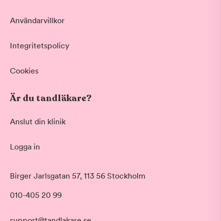
Användarvillkor
Integritetspolicy
Cookies
Är du tandläkare?
Anslut din klinik
Logga in
Akut tandvård
Birger Jarlsgatan 57, 113 56 Stockholm
Vid värk, olyckor och akuta besvär
Morgon
010-405 20 99
Basundersökning
Före klockan 09:00
Grundlig kontroll av tänder och tandkött
Förmiddag
Hygienistbehandling
support@tandlakare.se