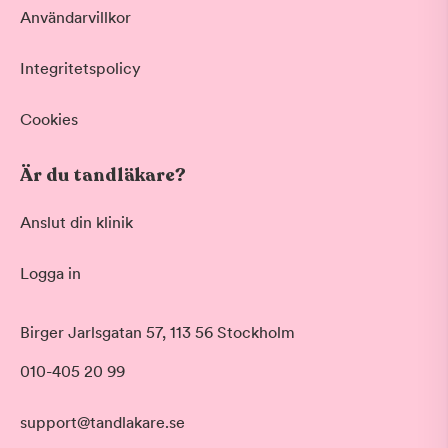
Användarvillkor
Integritetspolicy
Cookies
Är du tandläkare?
Anslut din klinik
Logga in
Akut tandvård
Birger Jarlsgatan 57, 113 56 Stockholm
Vid värk, olyckor och akuta besvär
Morgon
010-405 20 99
Basundersökning
Före klockan 09:00
Grundlig kontroll av tänder och tandkött
Förmiddag
Hygienistbehandling
support@tandlakare.se
Klockan 09:00 - 12:00
Professionell rengöring och puts
Tid