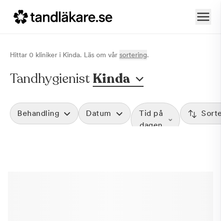
Hittar
0
klinik
er
i
Kinda
. Läs om vår
sortering
.
Tandhygienist
Kinda
Behandling
Datum
Tid på
Sort
dagen