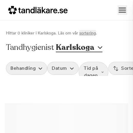
Hittar
0
klinik
er
i
Karlskoga
. Läs om vår
sortering
.
Tandhygienist
Karlskoga
Behandling
Datum
Tid på
Sort
dagen