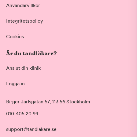
Användarvillkor
Integritetspolicy
Cookies
Är du tandläkare?
Anslut din klinik
Logga in
Akut tandvård
Birger Jarlsgatan 57, 113 56 Stockholm
Vid värk, olyckor och akuta besvär
Morgon
010-405 20 99
Basundersökning
Före klockan 09:00
Grundlig kontroll av tänder och tandkött
Förmiddag
Hygienistbehandling
support@tandlakare.se
Klockan 09:00 - 12:00
Professionell rengöring och puts
Tid