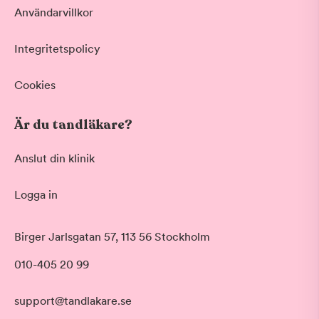
Användarvillkor
Integritetspolicy
Cookies
Är du tandläkare?
Anslut din klinik
Logga in
Akut tandvård
Birger Jarlsgatan 57, 113 56 Stockholm
Vid värk, olyckor och akuta besvär
Morgon
010-405 20 99
Basundersökning
Före klockan 09:00
Grundlig kontroll av tänder och tandkött
Förmiddag
Hygienistbehandling
support@tandlakare.se
Klockan 09:00 - 12:00
Professionell rengöring och puts
Tid