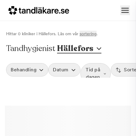
Hittar
0
klinik
er
i
Hällefors
. Läs om vår
sortering
.
Tandhygienist
Hällefors
Behandling
Datum
Tid på
Sort
dagen