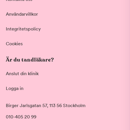
Vid värk, olyckor och akuta besvär
Basundersökning
Användarvillkor
Grundlig kontroll av tänder och tandkött
Hygienistbehandling
Professionell rengöring och puts
Integritetspolicy
Tandblekning
Skonsam blekning för vitare tänder
Cookies
Visa fler
Är du tandläkare?
Datum
Anslut din klinik
Logga in
Tid på dagen
Morgon
Birger Jarlsgatan 57, 113 56 Stockholm
Före klockan 09:00
010-405 20 99
Förmiddag
Klockan 09:00 - 12:00