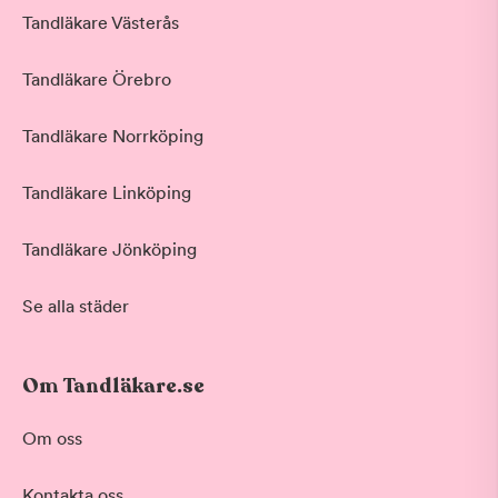
Tandläkare Västerås
Tandläkare Örebro
Tandläkare Norrköping
Tandläkare Linköping
Tandläkare Jönköping
Se alla städer
Om Tandläkare.se
Behandling
Om oss
Akut tandvård
Kontakta oss