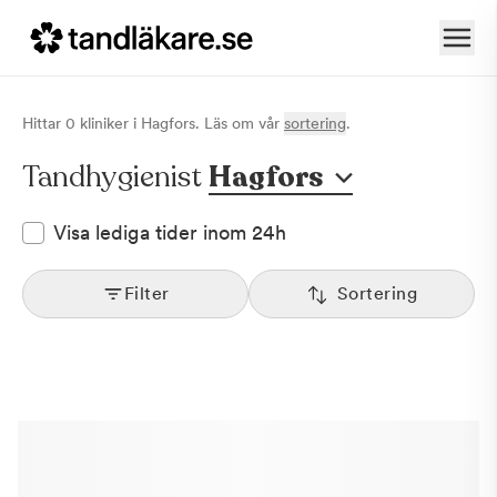
Hittar
0
klinik
er
i
Hagfors
. Läs om vår
sortering
.
Tandhygienist
Hagfors
Visa lediga tider inom 24h
Filter
Sortering