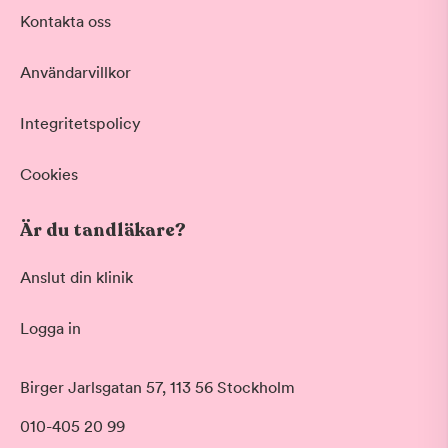
Akut tandvård
Kontakta oss
Vid värk, olyckor och akuta besvär
Basundersökning
Användarvillkor
Grundlig kontroll av tänder och tandkött
Hygienistbehandling
Professionell rengöring och puts
Integritetspolicy
Tandblekning
Skonsam blekning för vitare tänder
Cookies
Visa fler
Är du tandläkare?
Datum
Anslut din klinik
Logga in
Tid på dagen
Morgon
Birger Jarlsgatan 57, 113 56 Stockholm
Före klockan 09:00
010-405 20 99
Förmiddag