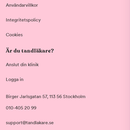
Användarvillkor
Integritetspolicy
Cookies
Är du tandläkare?
Anslut din klinik
Logga in
Akut tandvård
Birger Jarlsgatan 57, 113 56 Stockholm
Vid värk, olyckor och akuta besvär
Morgon
010-405 20 99
Basundersökning
Före klockan 09:00
Grundlig kontroll av tänder och tandkött
Förmiddag
Hygienistbehandling
support@tandlakare.se
Klockan 09:00 - 12:00
Professionell rengöring och puts
Tid