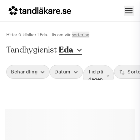
Hittar
0
klinik
er
i
Eda
. Läs om vår
sortering
.
Tandhygienist
Eda
Behandling
Datum
Tid på
Sort
dagen