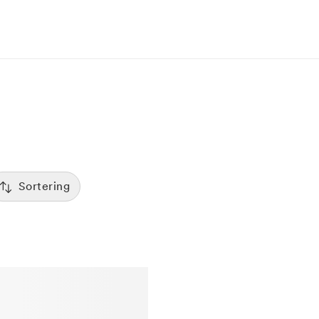
Sortering
Tid
:00
Sorterar efter första lediga tid
Spara
Pris
12:00
Kliniker med lägsta pris visas först
Betyg
7:00
Sorterar efter högst betyg