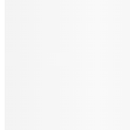
Tandblekning
Kväll
Skonsam blekning för vitare tänder
Efter klockan 17:
Rensa
Rensa
Sp