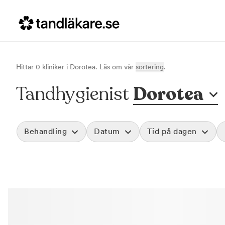
Hittar
0
klinik
er
i
Dorotea
. Läs om vår
sortering
.
Tandhygienist
Dorotea
Behandling
Datum
Tid på dagen
Akut tandvård
Morgon
Vid värk, olyckor och akuta besvär
Före klockan 09
Rensa
Basundersökning
Förmiddag
Grundlig kontroll av tänder och tandkött
Klockan 09:00 - 
Hygienistbehandling
Eftermiddag
Professionell rengöring och puts
Klockan 12:00 - 1